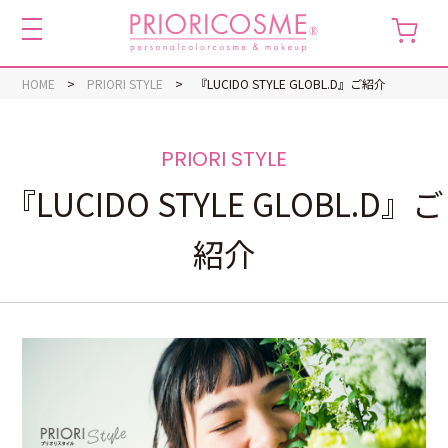
toggle
navigation
HOME
PRIORI STYLE
『LUCIDO STYLE GLOBL.D』ご紹介
『LUCIDO STYLE GLOBL.D』ご
紹介