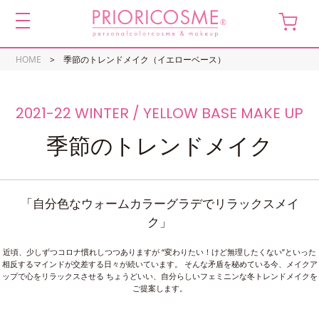
toggle
navigation
HOME
季節のトレンドメイク（イエローベース）
季節のトレンドメイク
「自分色なウォームカラーグラデでリラックスメイ
ク」
近頃、少しずつコロナ慣れしつつありますが
“変わりたい！けど無理したくない”といった
相反するマインドが交差する日々が続いています。
そんな矛盾を秘めている今、メイクア
ップで心をリラックスさせる
ちょうどいい、自分らしいフェミニンな冬トレンドメイクを
ご提案します。