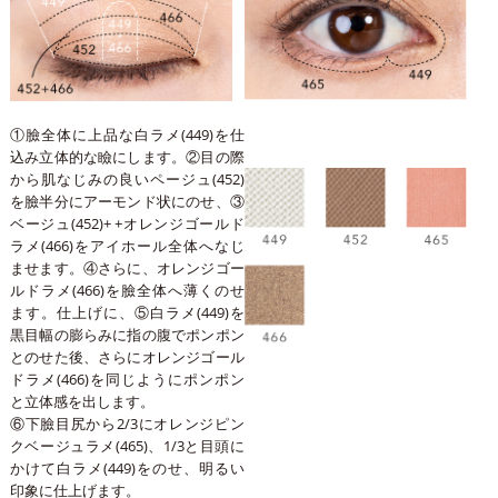
①臉全体に上品な白ラメ(449)を仕
込み立体的な瞼にします。②目の際
から肌なじみの良いページュ(452)
を臉半分にアーモンド状にのせ、③
ベージュ(452)+ +オレンジゴールド
ラメ(466)をアイホール全体へなじ
ませます。④さらに、オレンジゴー
ルドラメ(466)を臉全体へ薄くのせ
ます。仕上げに、⑤白ラメ(449)を
黒目幅の膨らみに指の腹でポンポン
とのせた後、さらにオレンジゴール
ドラメ(466)を同じようにポンポン
と立体感を出します。
⑥下臉目尻から2/3にオレンジピン
クベージュラメ(465)、1/3と目頭に
かけて白ラメ(449)をのせ、明るい
印象に仕上げます。