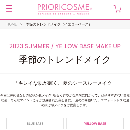
toggle
navigation
HOME
季節のトレンドメイク（イエローベース）
季節のトレンドメイク
「キレイな肌が輝く、夏のシースルーメイク」
今回は締め色なしの軽やか夏メイク!
明るく鮮やかな未来に向かって、頑張りすぎない自然
な姿、そんなマインドこそが洗練された美しさに。
肩の力を抜いた、エフォートレスな夏
の抜け感メイクをご提案します。
BLUE BASE
YELLOW BASE