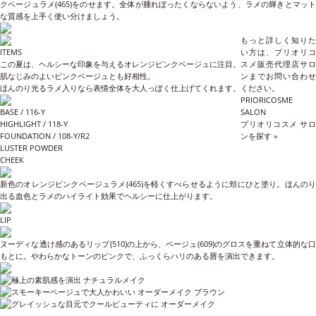
クベージュラメ(465)をのせます。全体が腫れぼったくならないよう、ラメの輝きとマット
な質感を上手く使い分けましょう。
もっと詳しく知りた
ITEMS
い方は、プリオリコ
この夏は、ヘルシーな印象を与えるオレンジピンクベージュに注目。
スメ販売代理店サロ
肌なじみのよいピンクベージュとも好相性。
ンまでお問い合わせ
ほんのり光るラメ入りなら表情全体を大人っぽく仕上げてくれます。
ください。
PRIORICOSME
BASE / 116-Y
SALON
HIGHLIGHT / 118-Y
プリオリコスメ サロ
FOUNDATION / 108-Y/R2
ンを探す »
LUSTER POWDER
CHEEK
新色のオレンジピンクベージュラメ(465)を軽くすべらせるように頬にひと塗り。ほんのり
出る血色とラメのハイライト効果でヘルシーに仕上がります。
LIP
ヌーディな透け感のあるリップ(510)の上から、ベージュ(609)のグロスを重ねて立体的な口
もとに。やわらかなトーンのピンクで、ふっくらハリのある唇を演出できます。