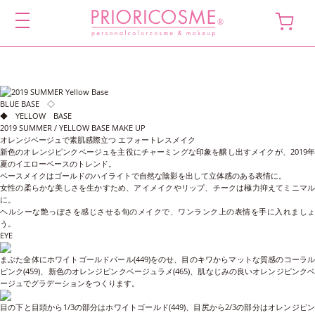
toggle
navigation
BLUE BASE
◇
◆
YELLOW BASE
2019 SUMMER / YELLOW BASE MAKE UP
オレンジベージュで素肌感際立つ エフォートレスメイク
新色のオレンジピンクベージュを主役にチャーミングな印象を醸し出すメイクが、2019年
夏のイエローベースのトレンド。
ベースメイクはゴールドのハイライトで自然な陰影を出して立体感のある表情に。
女性の柔らかな美しさを生かすため、アイメイクやリップ、チークは極力抑えてミニマル
に。
ヘルシーな艶っぽさを感じさせる旬のメイクで、ワンランク上の表情を手に入れましょ
う。
EYE
まぶた全体にホワイトゴールドパール(449)をのせ、目のキワからマットな質感のコーラル
ピンク(459)、新色のオレンジピンクベージュラメ(465)、肌なじみの良いオレンジピンクベ
ージュでグラデーションをつくります。
目の下と目頭から1/3の部分はホワイトゴールド(449)、目尻から2/3の部分はオレンジピン